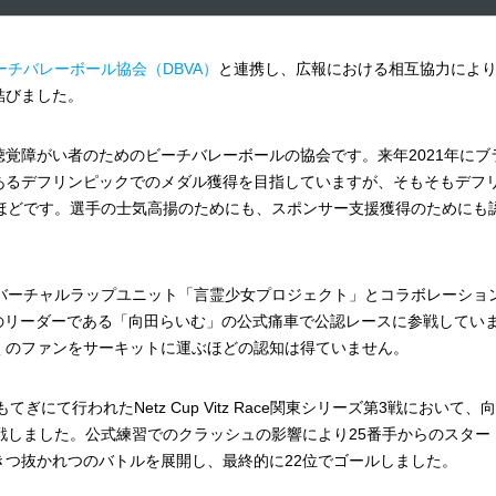
チバレーボール協会（DBVA）
と連携し、広報における相互協力によ
結びました。
聴覚障がい者のためのビーチバレーボールの協会です。来年2021年にブ
あるデフリンピックでのメダル獲得を目指していますが、そもそもデフ
るほどです。選手の士気高揚のためにも、スポンサー支援獲得のためにも
uresのバーチャルラップユニット「言霊少女プロジェクト」とコラボレーショ
pinnersのリーダーである「向田らいむ」の公式痛車で公認レースに参戦してい
くのファンをサーキットに運ぶほどの認知は得ていません。
にて行われたNetz Cup Vitz Race関東シリーズ第3戦において、
参戦しました。公式練習でのクラッシュの影響により25番手からのスター
つ抜かれつのバトルを展開し、最終的に22位でゴールしました。