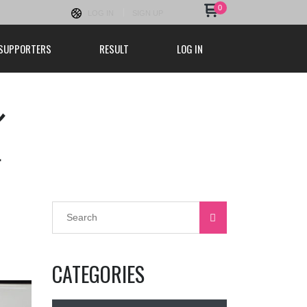
0
LOG IN
SIGN UP
SUPPORTERS
RESULT
LOG IN
ル
結
CATEGORIES