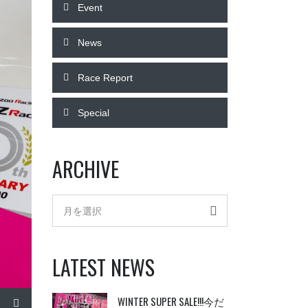
Event
News
Race Report
Special
ARCHIVE
Archive
月を選択
LATEST NEWS
WINTER SUPER SALE!!!今だ