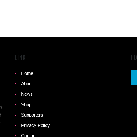
LINK
F
Home
About
News
Shop
ユ
田
Supporters
シ
Privacy Policy
Contact