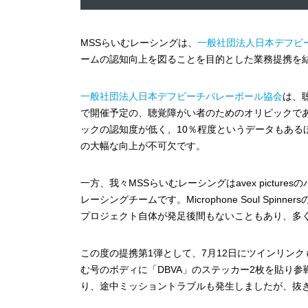
MSSらいむレーシングは、
一般社団法人日本デフビー
ームの認知向上を図ることを目的とした業務提携を
一般社団法人日本デフビーチバレーボール協会
は、
で開催予定の、聴覚障がい者のためのオリピックで
ックの認知度が低く、10％程度というデータもあ
の大幅な向上が不可欠です。
一方、我々MSSらいむレーシングはavex pict
レーシングチームです。Microphone Soul S
プロジェクト自体が発足後間もないこともあり、多
この度の提携第1弾として、7月12日にツインリンクもてぎ
む号のボディに「DBVA」のステッカー2枚を貼り
り、途中ミッショントラブルも発生しましたが、抜き