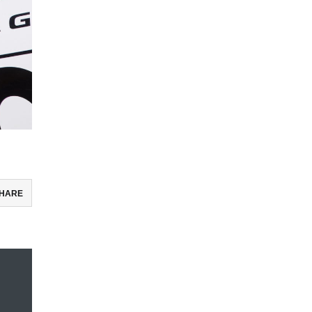
HARE
ebook
ter
e
ena