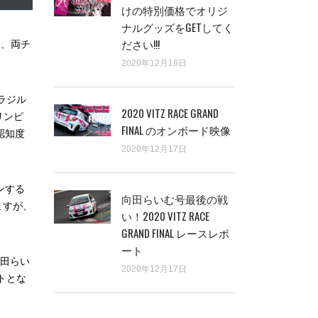
けの特別価格でオリジ
ナルグッズをGETしてく
ださい!!!
り、両チ
2020年12月18日
ラジル
2020 VITZ RACE GRAND
リンピ
FINAL のオンボード映像
認知度
2020年12月17日
ンする
向田らいむ号最後の戦
ますが、
い！2020 VITZ RACE
GRAND FINAL レースレポ
ート
向田らい
2020年12月17日
トとな