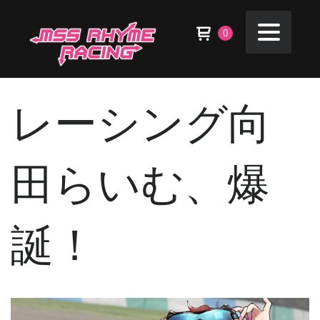
0
レーシング向
田らいむ、爆
誕！