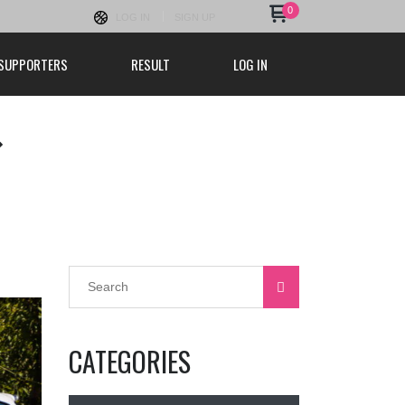
0
LOG IN
SIGN UP
SUPPORTERS
RESULT
LOG IN
む
CATEGORIES