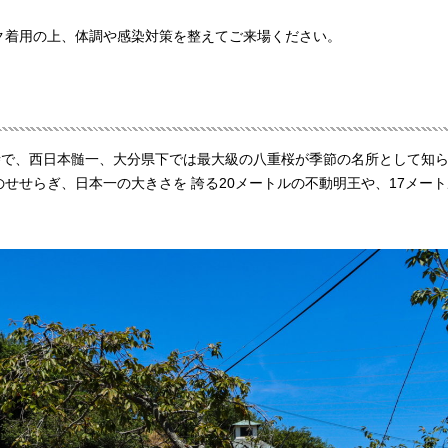
ク着用の上、体調や感染対策を整えてご来場ください。
寺で、西日本髄一、大分県下では最大級の八重桜が季節の名所として知
せせらぎ、日本一の大きさを 誇る20メートルの不動明王や、17メー