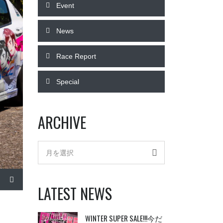
Event
News
Race Report
Special
ARCHIVE
Archive
月を選択
LATEST NEWS
！
WINTER SUPER SALE!!!今だ