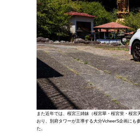
また近年では、桜宮三姉妹（桜宮翠・桜宮蛍・桜宮
おり、別府タワーが主導する大分VcheerS企画
た。