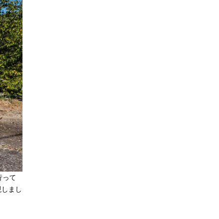
行って
現しまし