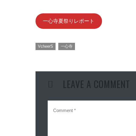
一心寺夏祭りレポート
,
VcheerS
一心寺
LEAVE A COMMENT