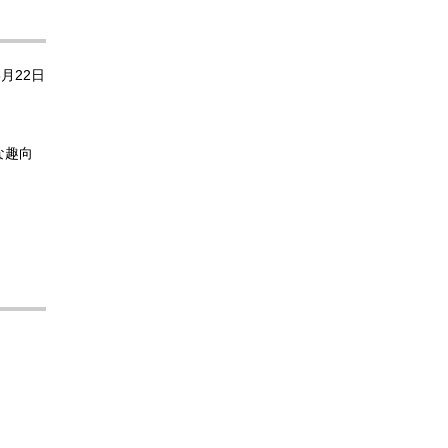
月22日
な趣向