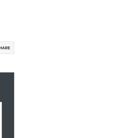
HARE
ebook
ter
e
ena
ket
有