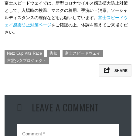
富士スピードウェイでは、新型コロナウイルス感染拡大防止対策
として、入場時の検温、マスクの着用、手洗い・消毒、ソーシャ
ルディスタンスの確保などをお願いしています。
富士スピードウ
ェイ感染防止対策ページ
をご確認の上、体調を整えてご来場くだ
さい。
,
,
,
Netz Cup Vitz Race
告知
富士スピードウェイ
言霊少女プロジェクト
SHARE
Facebook
Twitter
LEAVE A COMMENT
Line
Hatena
Pocket