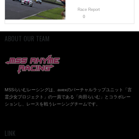
Race Report
0
ABOUT OUR TEAM
MSSらいむレーシングは、avexのバーチャルラップユニット「言
霊少女プロジェクト」の一員である「向田らいむ」とコラボレー
ションし、レースを戦うレーシングチームです。
LINK